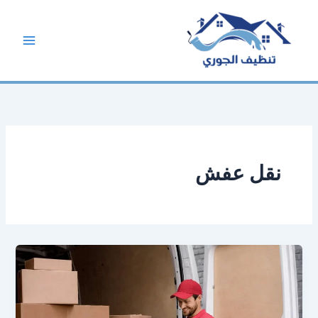
خطي
لى
لمحتوى
نقل عفش