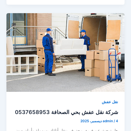
نقل عفش
شركة نقل عفش بحي الصحافة 0537658953
4 ديسمبر، 2025
/
admin
هل تبحث عن فريق محترف ينقل أثاثك بسهولة وأمان دون