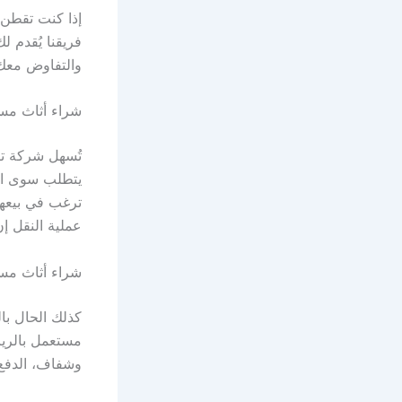
إذا كنت تقطن 
فريقنا يُقدم 
والتفاوض معك 
شراء أثاث مس
تُسهل شركة تن
يتطلب سوى الت
ترغب في بيعها
عملية النقل إ
شراء أثاث مس
كذلك الحال با
مستعمل بالري
وشفاف، الدفع 