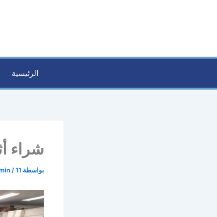
خطي
لى
لمحتوى
الرئيسية
شراء أثاث
بواسطة
11 مارس، 2026
/
min