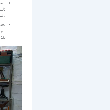
التف
ذلك،
بالم
تحدي
النه
نقدً