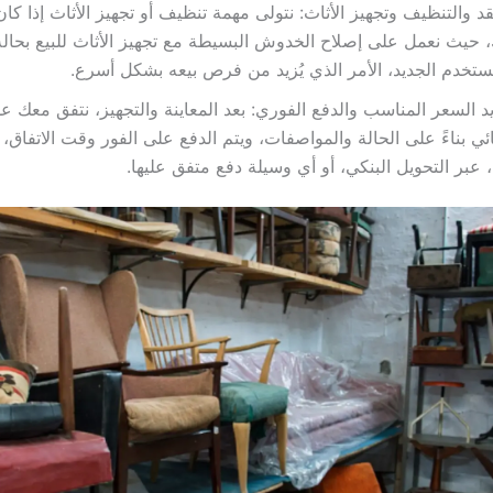
قد والتنظيف وتجهيز الأثاث: نتولى مهمة تنظيف أو تجهيز الأثاث إذا كا
 حيث نعمل على إصلاح الخدوش البسيطة مع تجهيز الأثاث للبيع بحالة
ستخدم الجديد، الأمر الذي يُزيد من فرص بيعه بشكل أسرع.
د السعر المناسب والدفع الفوري: بعد المعاينة والتجهيز، نتفق معك ع
ائي بناءً على الحالة والمواصفات، ويتم الدفع على الفور وقت الاتفاق،
ا، عبر التحويل البنكي، أو أي وسيلة دفع متفق عليها.