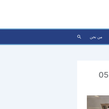
البحث
من نحن