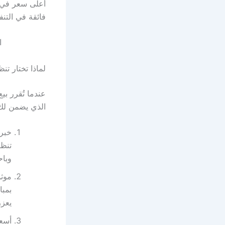
أعلى سعر في 
فائقة في التنفي
ا
لماذا تختار ت
عندما تُقرر ب
الذي يضمن لك 
خبرة
تنظي
وباح
موثو
بمبا
يعزز
أسعا