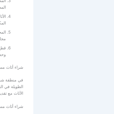
المط
المط
الأث
المك
المج
مجال
قطع 
وحدا
شراء أثاث مس
في منطقة شرق
الطويلة في ال
الأثاث مع تقدي
شراء أثاث مس