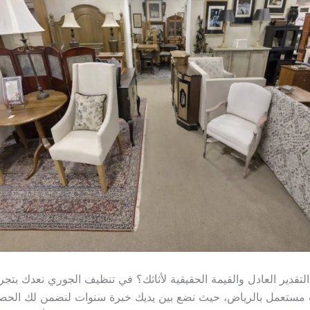
قدير العادل والقيمة الحقيقية لأثاثك؟ في تنظيف الجوري نعدك بتجربة
 مستعمل بالرياض، حيث نضع بين يديك خبرة سنوات لنضمن لك الح