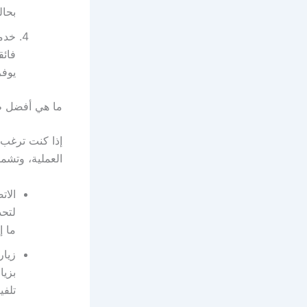
بحال
خدمة
فائق
يوفر
ما هي أفضل طر
إذا كنت ترغب
العملية، وتشم
الات
لتحد
ما إ
زيار
بزيا
تلفي