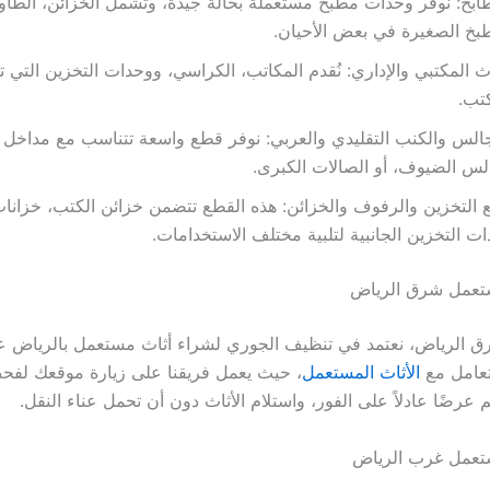
ابخ: نوفر وحدات مطبخ مستعملة بحالة جيدة، وتشمل الخزائن، الطاو
بخ الصغيرة في بعض الأحيان.
اث المكتبي والإداري: نُقدم المكاتب، الكراسي، ووحدات التخزين التي تل
تب.
الس والكنب التقليدي والعربي: نوفر قطع واسعة تتناسب مع مداخل ا
س الضيوف، أو الصالات الكبرى.
التخزين والرفوف والخزائن: هذه القطع تتضمن خزائن الكتب، خزانا
ت التخزين الجانبية لتلبية مختلف الاستخدامات.
تعمل شرق الرياض
 الرياض، نعتمد في تنظيف الجوري لشراء أثاث مستعمل بالرياض عل
تعامل مع
الأثاث المستعمل
، حيث يعمل فريقنا على زيارة موقعك لفح
م عرضًا عادلاً على الفور، واستلام الأثاث دون أن تحمل عناء النقل.
تعمل غرب الرياض